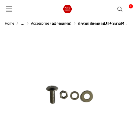
0
Home
...
Accessories (อุปกรณ์เสริม)
สกรูมิลสแตนเลสJT+ขนาดM5 ยาว15 mm. + แหวนสปริง+อีแป๊ะ+น็อตตัวเมีย (100pc)