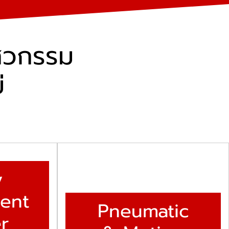
ิศวกรรม
่
y
ent
Pneumatic
r