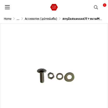
0
Home
...
Accessories (อุปกรณ์เสริม)
สกรูมิลสแตนเลสJT+ขนาดM5 ยาว15 mm. + แหวนสปริง+อีแป๊ะ+น็อตตัวเมีย (100pc)