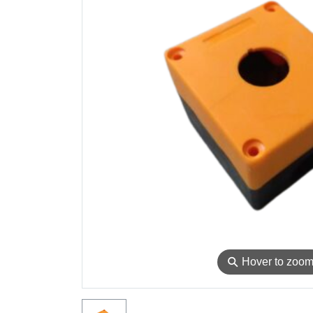
⚲
Hover to zoo