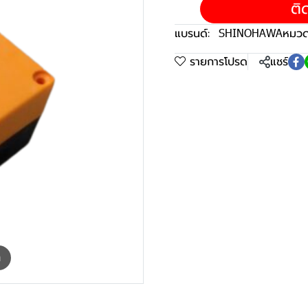
ติ
แบรนด์:
SHINOHAWA
หมวดห
รายการโปรด
แชร์
m