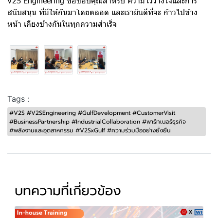
V2S Engineering ขอขอบคุณสำหรับ ความไว้วางใจและการ
สนับสนุน ที่มีให้กันมาโดยตลอด และเรายินดีที่จะ ก้าวไปข้าง
หน้า เคียงข้างกันในทุกความสำเร็จ
Tags :
#V2S #V2SEngineering #GulfDevelopment #CustomerVisit
#BusinessPartnership #IndustrialCollaboration #พาร์ทเนอร์ธุรกิจ
#พลังงานและอุตสาหกรรม #V2SxGulf #ความร่วมมืออย่างยั่งยืน
บทความที่เกี่ยวข้อง