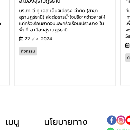
อ.เมืองสุราษฎร์ธานี
ท
บริษัท วี ทู เอส เอ็นจิเนียริ่ง จำกัด (สาขา
ที
สุราษฎร์ธานี) ส่งต่อธารน้ำใจบริจาคข้าวสารให้
In
r
แก่ครัวเรือนยากจนและครัวเรือนเปราะบาง ใน
เพ
พื้นที่ อ.เมืองสุราษฎร์ธานี
พร
Sa
22 ส.ค. 2024
กิจกรรม
ก
เมนู
นโยบายทาง