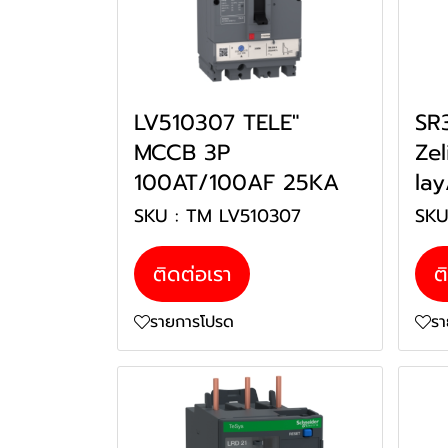
LV510307 TELE"
SR
MCCB 3P
Ze
100AT/100AF 25KA
lay
SKU : TM LV510307
SKU
ติดต่อเรา
ต
รายการโปรด
ร