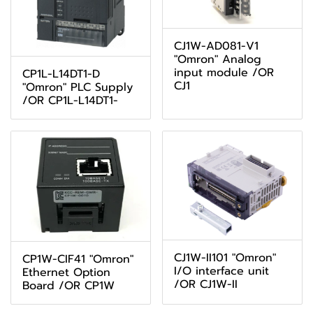
CJ1W-AD081-V1
"Omron" Analog
input module /OR
CP1L-L14DT1-D
CJ1
"Omron" PLC Supply
/OR CP1L-L14DT1-
CJ1W-II101 "Omron"
CP1W-CIF41 "Omron"
I/O interface unit
Ethernet Option
/OR CJ1W-II
Board /OR CP1W