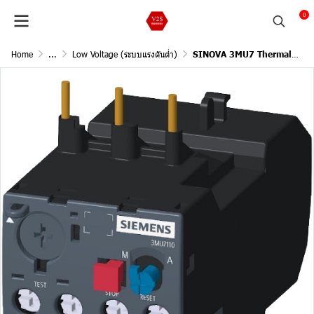
0
Home
...
Low Voltage (ระบบแรงดันต่ำ)
SINOVA 3MU7 Thermal Overload Relays / Size1, Trip class10, Rated power three-phase motor at 400V(1.5), Current setting value 400Vac(2.5-4A), Suitable for contactor size0,1,2