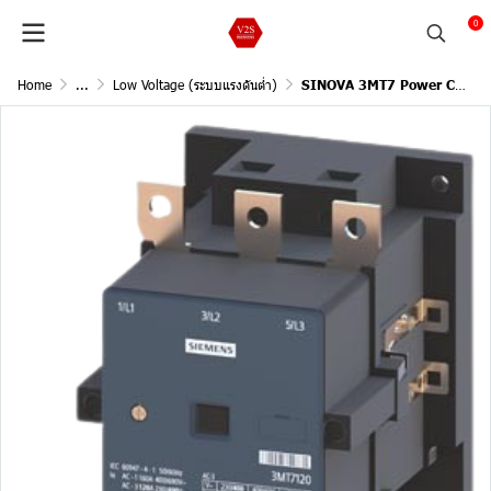
0
Home
...
Low Voltage (ระบบแรงดันต่ำ)
SINOVA 3MT7 Power Contactors, Size 5, 3ph 400Vac @55oC (140A),Ratings of three-phase motors at 50Hz and 400V (75kW)