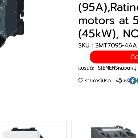
(95A),Rati
motors at
(45kW), NO
m
SKU : 3MT7095-4AA
ติ
แบรนด์:
SIEMENS
หมวดหมู่:
รายการโปรด
แชร์