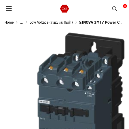
0
Home
...
Low Voltage (ระบบแรงดันต่ำ)
SINOVA 3MT7 Power Contactors, Size 3, 3ph 400Vac @55oC (40A),Ratings of three-phase motors at 50Hz and 400V (18.5kW), NO1,NC1