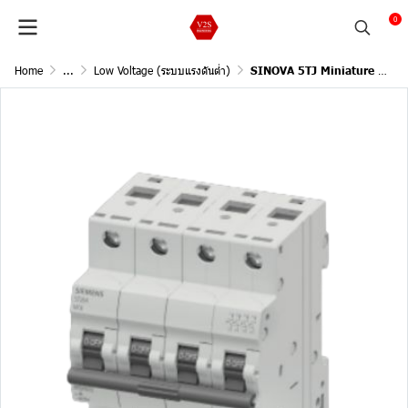
0
Home
...
Low Voltage (ระบบแรงดันต่ำ)
SINOVA 5TJ Miniature Circuit Breakers / 4Pole, 415v AC , 10kA, In 16A