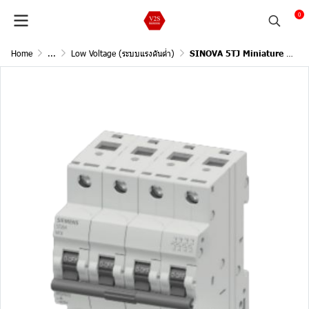
0
Home
...
Low Voltage (ระบบแรงดันต่ำ)
SINOVA 5TJ Miniature Circuit Breakers / 4Pole, 415v AC , 6kA, In 50A