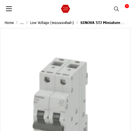
0
Home
...
Low Voltage (ระบบแรงดันต่ำ)
SINOVA 5TJ Miniature Circuit Breakers / 2Pole, 415V AC , 10kA, In 32A