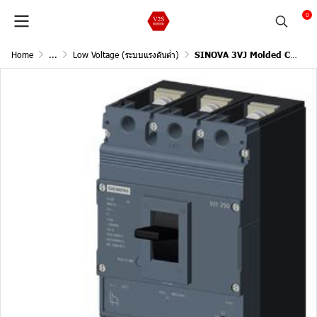
0
Home
...
Low Voltage (ระบบแรงดันต่ำ)
SINOVA 3VJ Molded Case Circuit Breakers / 3Pole, 55kA@415V AC, 50/60Hz /Current In 200A (Adjust L 160-200A )