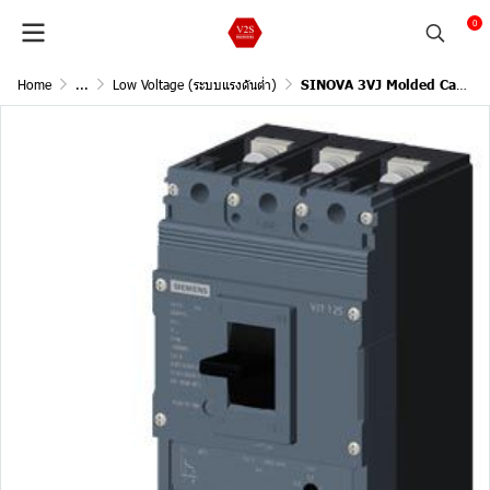
0
Home
...
Low Voltage (ระบบแรงดันต่ำ)
SINOVA 3VJ Molded Case Circuit Breakers / 3Pole, 55kA@415V AC, 50/60Hz /Current In 25A (Adjust L 20-25A )