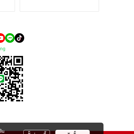
ng
ติม