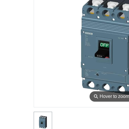
⚲
Hover to zoo