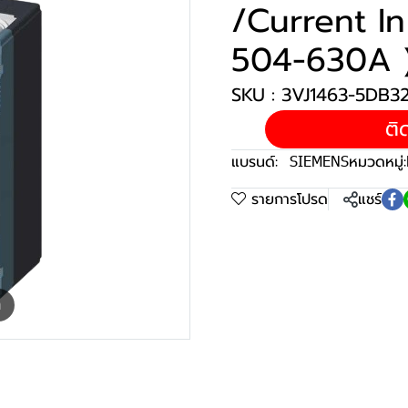
/Current I
504-630A 
SKU : 3VJ1463-5DB
ติ
แบรนด์:
SIEMENS
หมวดหมู่:
รายการโปรด
แชร์
m