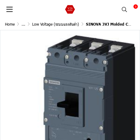
0
Home
...
Low Voltage (ระบบแรงดันต่ำ)
SINOVA 3VJ Molded Case Circuit Breakers / 3Pole, 36kA@415V AC, 50/60Hz /Current In 50A (Adjust L 40-50A )