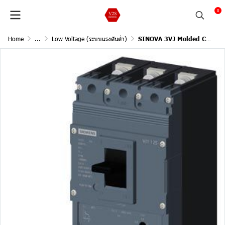
0
Home
...
Low Voltage (ระบบแรงดันต่ำ)
SINOVA 3VJ Molded Case Circuit Breakers / 3Pole, 36kA@415V AC, 50/60Hz /Current In 25A (Adjust L 20-25A )