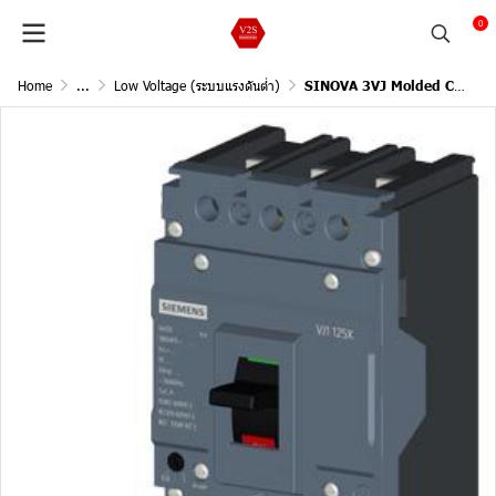
0
Home
...
Low Voltage (ระบบแรงดันต่ำ)
SINOVA 3VJ Molded Case Circuit Breakers / 3Pole, 18kA@415V AC, 50/60Hz /Current In 32A (Adjust L 25-32A )