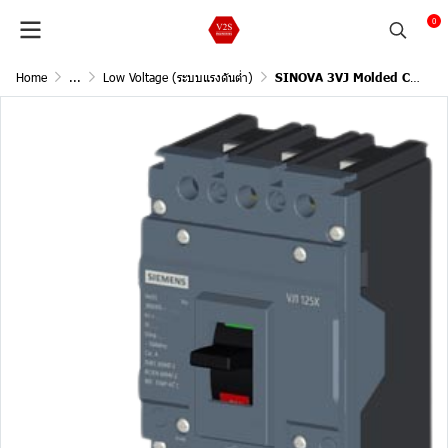
0
Home
...
Low Voltage (ระบบแรงดันต่ำ)
SINOVA 3VJ Molded Case Circuit Breakers / 3Pole, 25kA@415V AC, 50/60Hz (Current In 125A)