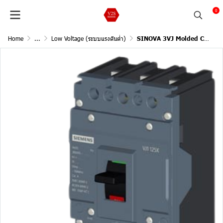
0
Home
...
Low Voltage (ระบบแรงดันต่ำ)
SINOVA 3VJ Molded Case Circuit Breakers / 3Pole, 18kA@415V AC, 50/60Hz (Current In 16A)