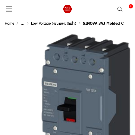
0
Home
...
Low Voltage (ระบบแรงดันต่ำ)
SINOVA 3VJ Molded Case Circuit Breakers / 3Pole, 10kA@415V AC, 50/60Hz (Current In 100A)