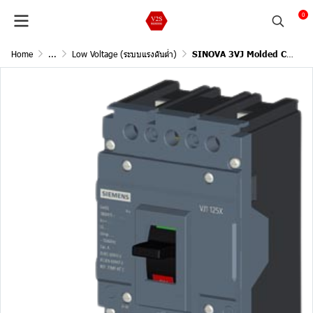
0
Home
...
Low Voltage (ระบบแรงดันต่ำ)
SINOVA 3VJ Molded Case Circuit Breakers / 2Pole, 18kA@415V AC, 50/60Hz (Current In 125A)