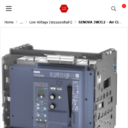
0
Home
...
Low Voltage (ระบบแรงดันต่ำ)
SINOVA 3WJ12 - Air Circuit Breakers, Withdrawable3-pole, 50KA, I Rated3200 /ETU 350WJ LSI