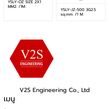
YSLY-OZ SIZE 2X1
MM2. /1M.
YSLY-JZ-500 3G2.5
sq.mm. /1 M.
V2S Engineering Co., Ltd
เมนู