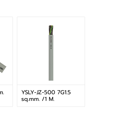
m.
YSLY-JZ-500 7G1.5
sq.mm. /1 M.