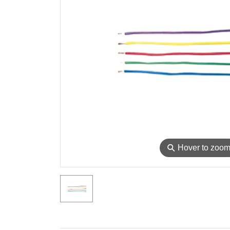
⚲
Hover to zoo