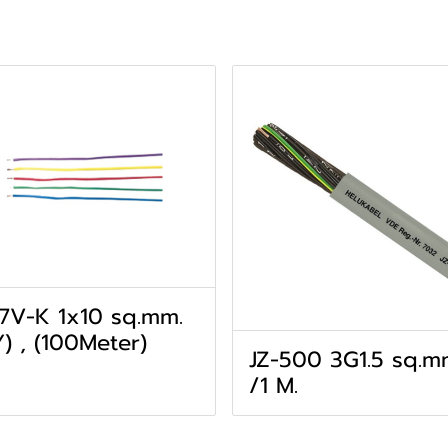
7V-K 1x10 sq.mm.
) , (100Meter)
JZ-500 3G1.5 sq.m
/1 M.