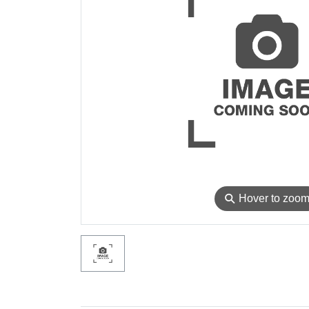
⚲
Hover to zoo