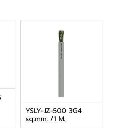
5
YSLY-JZ-500 3G4
sq.mm. /1 M.