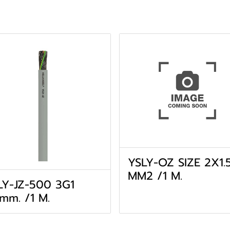
YSLY-OZ SIZE 2X1.
MM2 /1 M.
LY-JZ-500 3G1
mm. /1 M.