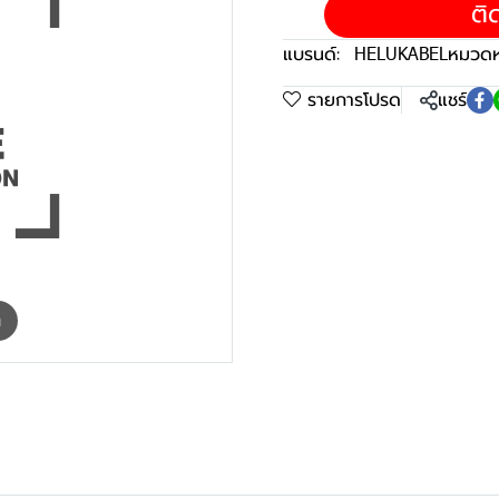
ติ
แบรนด์:
HELUKABEL
หมวดหม
รายการโปรด
แชร์
m