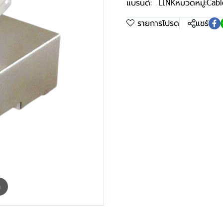
แบรนด์:
LINK
หมวดหมู่:
Cabl
รายการโปรด
แชร์
m