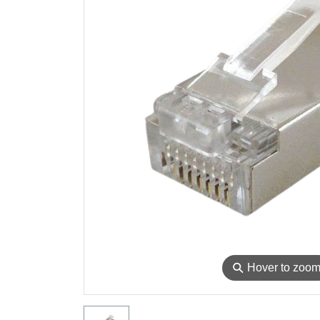
⚲
Hover to zoo