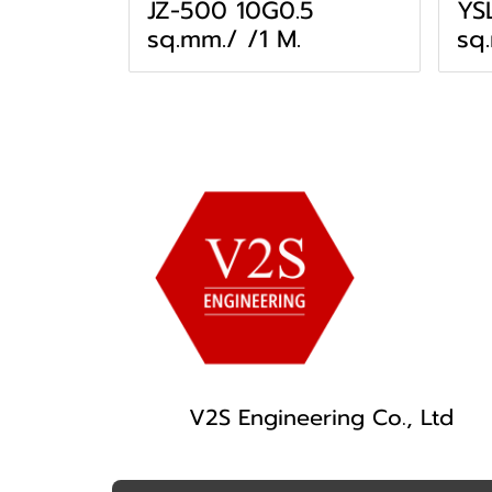
JZ-500 10G0.5
YS
sq.mm./ /1 M.
sq
V2S Engineering Co., Ltd