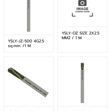
YSLY-OZ SIZE 2X2.5
MM2 / 1 M.
YSLY-JZ-500 4G2.5
sq.mm. /1 M.