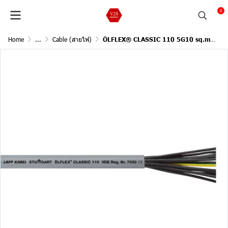
0
Home
...
Cable (สายไฟ)
ÖLFLEX® CLASSIC 110 5G10 sq.mm. / 1Meter