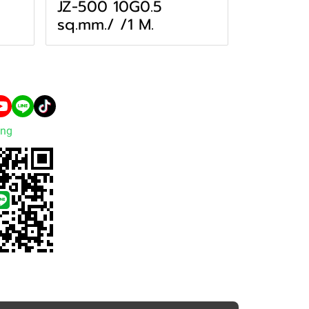
JZ-500 10G0.5
sq.mm./ /1 M.
ng