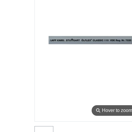
⚲
Hover to zoo