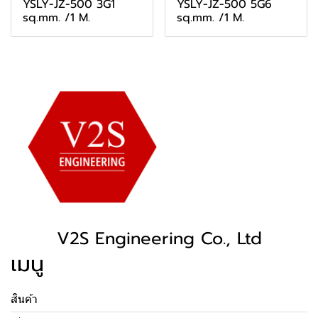
YSLY-JZ-500 3G1
YSLY-JZ-500 5G6
sq.mm. /1 M.
sq.mm. /1 M.
V2S Engineering Co., Ltd
เมนู
สินค้า