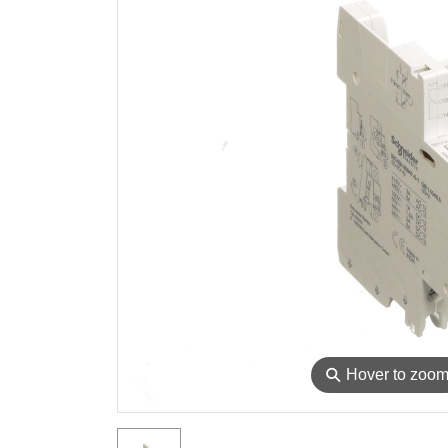
⚲
Hover to zoo