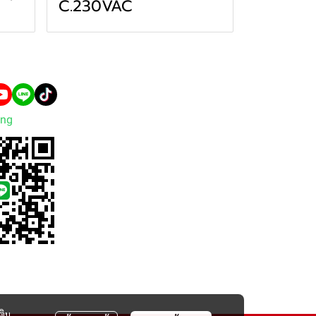
C.230VAC
ng
ติม