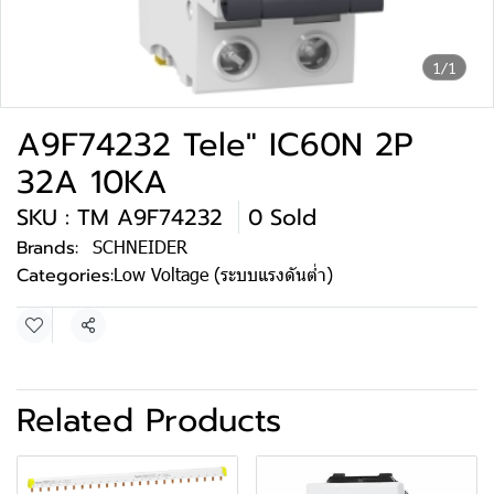
1/1
A9F74232 Tele" IC60N 2P
32A 10KA
SKU : TM A9F74232
0 Sold
Brands:
SCHNEIDER
Categories:
Low Voltage (ระบบแรงดันต่ำ)
Share
Related Products