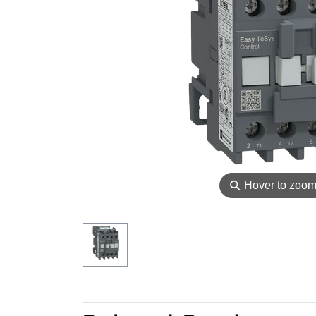
⚲
Hover to zoo