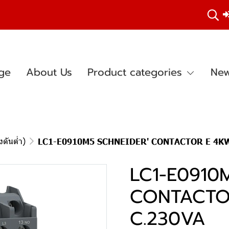
ge
About Us
Product categories
New
ดันต่ำ)
LC1-E0910M5 SCHNEIDER' CONTACTOR E 4KW
LC1-E0910
CONTACTO
C.230VA