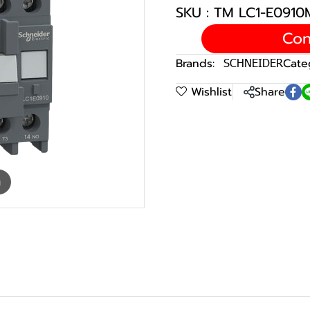
SKU : TM LC1-E091
Con
Brands:
SCHNEIDER
Cate
Wishlist
Share
m