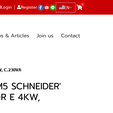
0
Login
Register
EN
s & Articles
Join us
Contact
, C.230VA
M5 SCHNEIDER'
R E 4KW,