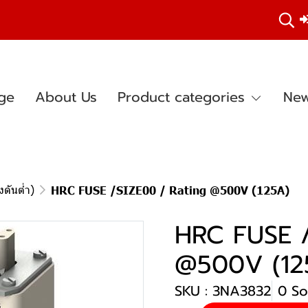
ge
About Us
Product categories
New
ดันต่ำ)
HRC FUSE /SIZE00 / Rating @500V (125A)
HRC FUSE /
@500V (12
SKU : 3NA3832
0 So