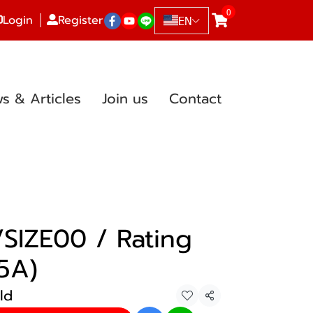
0
Login
Register
EN
s & Articles
Join us
Contact
SIZE00 / Rating
5A)
ld
Share