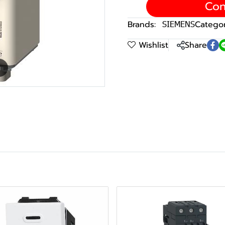
Con
Brands:
SIEMENS
Categor
Wishlist
Share
m