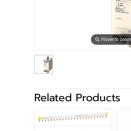
⚲
Hover to zoo
Related Products