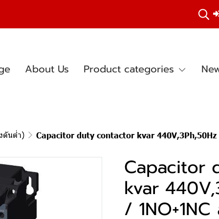
ge
About Us
Product categories
New
ดันต่ำ)
Capacitor duty contactor kvar 440V,3Ph,50H
Capacitor 
kvar 440V,
/ 1NO+1NC 