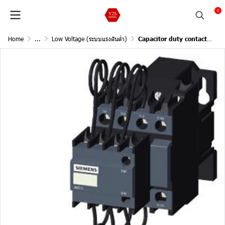
0
Home
...
Low Voltage (ระบบแรงดันต่ำ)
Capacitor duty contactor kvar 440V,3Ph,50Hz 20kVAr / 1NO+1NC aux contacts.