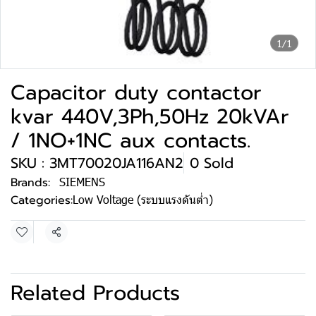
1/1
Capacitor duty contactor
kvar 440V,3Ph,50Hz 20kVAr
/ 1NO+1NC aux contacts.
SKU : 3MT70020JA116AN2
0 Sold
Brands:
SIEMENS
Categories:
Low Voltage (ระบบแรงดันต่ำ)
Share
Related Products