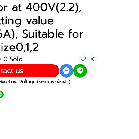
r at 400V(2.2),
ting value
A), Suitable for
ize0,1,2
0
0 Sold
Share
tact us
ies:
Low Voltage (ระบบแรงดันต่ำ)