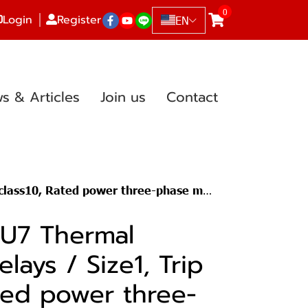
0
Login
Register
EN
s & Articles
Join us
Contact
, Current setting value 400Vac(4-6A), Suitable for contactor size0,1,2
U7 Thermal
lays / Size1, Trip
ated power three-