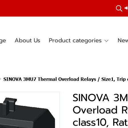
ge
About Us
Product categories
New
SINOVA 3MU7 Thermal Overload Relays / Size1, Trip class10, Rated power three-phase motor at 400V(2.2)
SINOVA 3M
Overload Re
class10, R