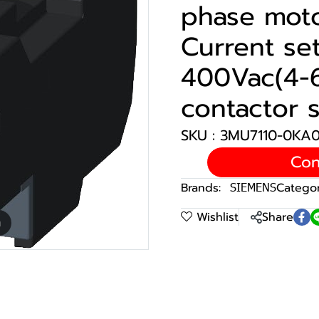
phase moto
Current set
400Vac(4-6
contactor s
SKU : 3MU7110-0KA
Con
Brands:
SIEMENS
Categor
Wishlist
Share
m