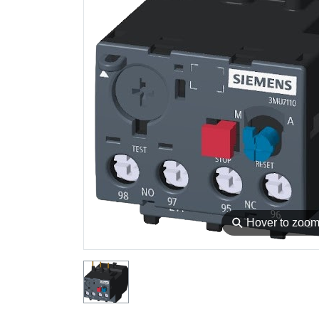
⚲
Hover to zoo