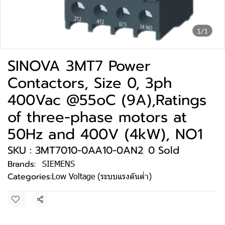
1/1
SINOVA 3MT7 Power
Contactors, Size 0, 3ph
400Vac @55oC (9A),Ratings
of three-phase motors at
50Hz and 400V (4kW), NO1
SKU : 3MT7010-0AA10-0AN2
0 Sold
Brands:
SIEMENS
Categories:
Low Voltage (ระบบแรงดันต่ำ)
Share