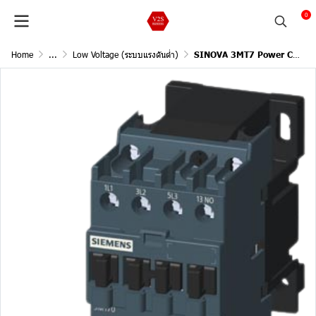
0
Home
...
Low Voltage (ระบบแรงดันต่ำ)
SINOVA 3MT7 Power Contactors, Size 0, 3ph 400Vac @55oC (9A),Ratings of three-phase motors at 50Hz and 400V (4kW), NO1