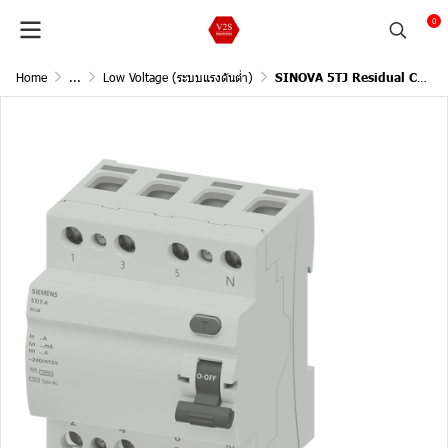
0
Home
...
Low Voltage (ระบบแรงดันต่ำ)
SINOVA 5TJ Residual Current Protective Devices, 4poles /Sensitivity 30mA, In 40A