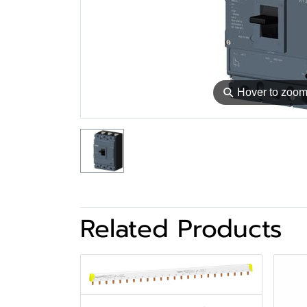
⚲
Hover to zoo
Related Products