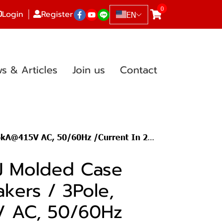
0
Login
Register
EN
s & Articles
Join us
Contact
0/60Hz /Current In 250A (Adjust L 200-250A )
J Molded Case
akers / 3Pole,
 AC, 50/60Hz