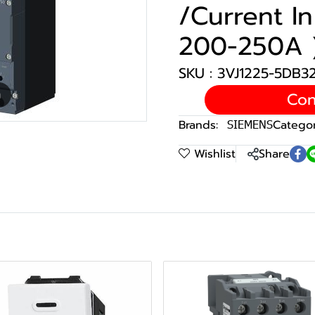
/Current I
200-250A 
SKU : 3VJ1225-5DB
Con
m
Brands:
SIEMENS
Categor
Wishlist
Share