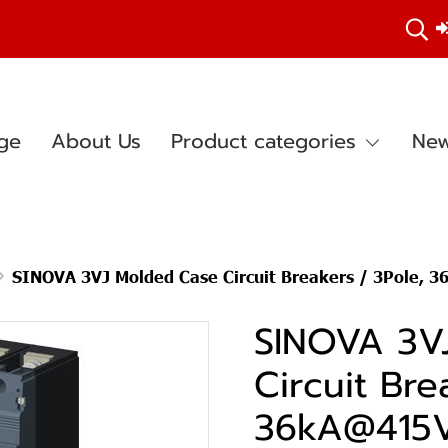
ge
About Us
Product categories
New
SINOVA 3VJ Molded Case Circuit Breakers / 3Pole, 36kA@415V AC, 5
SINOVA 3V
Circuit Bre
36kA@415V