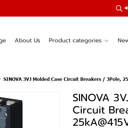
ge
About Us
Product categories
New
SINOVA 3VJ Molded Case Circuit Breakers / 3Pole, 25kA@415V AC, 5
SINOVA 3V
Circuit Bre
25kA@415V