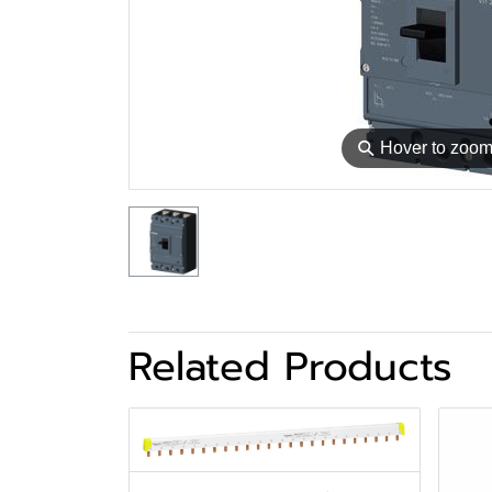
⚲
Hover to zoo
Related Products