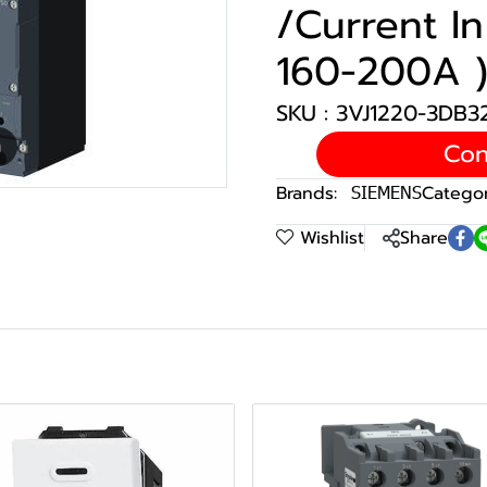
/Current I
160-200A 
SKU : 3VJ1220-3DB
Con
m
Brands:
SIEMENS
Categor
Wishlist
Share