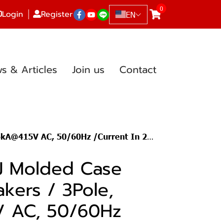
0
Login
Register
EN
s & Articles
Join us
Contact
0/60Hz /Current In 200A (Adjust L 160-200A )
J Molded Case
akers / 3Pole,
 AC, 50/60Hz