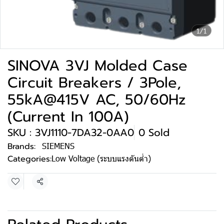
1/1
SINOVA 3VJ Molded Case
Circuit Breakers / 3Pole,
55kA@415V AC, 50/60Hz
(Current In 100A)
SKU : 3VJ1110-7DA32-0AA0
0 Sold
Brands:
SIEMENS
Categories:
Low Voltage (ระบบแรงดันต่ำ)
Share