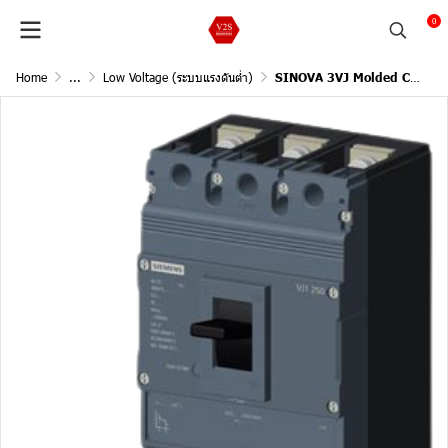
0
Home
...
Low Voltage (ระบบแรงดันต่ำ)
SINOVA 3VJ Molded Case Circuit Breakers / 3Pole, 55kA@415V AC, 50/60Hz (Current In 100A)