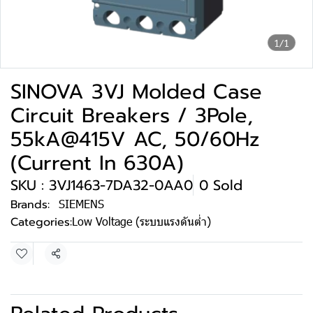
1/1
SINOVA 3VJ Molded Case
Circuit Breakers / 3Pole,
55kA@415V AC, 50/60Hz
(Current In 630A)
SKU : 3VJ1463-7DA32-0AA0
0 Sold
Brands:
SIEMENS
Categories:
Low Voltage (ระบบแรงดันต่ำ)
Share