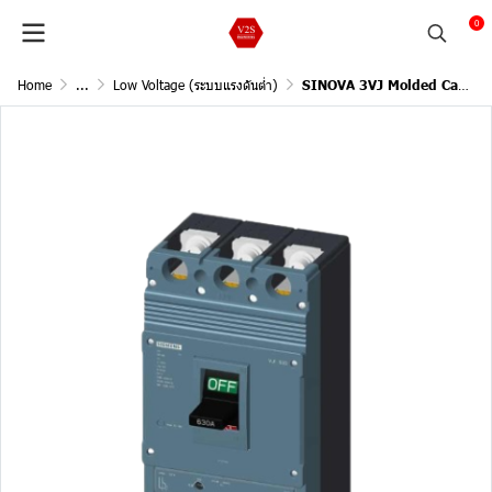
0
Home
...
Low Voltage (ระบบแรงดันต่ำ)
SINOVA 3VJ Molded Case Circuit Breakers / 3Pole, 55kA@415V AC, 50/60Hz (Current In 630A)