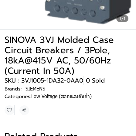
1/1
SINOVA 3VJ Molded Case
Circuit Breakers / 3Pole,
18kA@415V AC, 50/60Hz
(Current In 50A)
SKU : 3VJ1005-1DA32-0AA0
0 Sold
Brands:
SIEMENS
Categories:
Low Voltage (ระบบแรงดันต่ำ)
Share