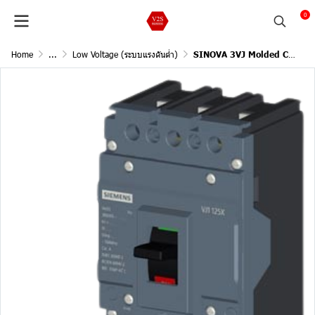
0
Home
...
Low Voltage (ระบบแรงดันต่ำ)
SINOVA 3VJ Molded Case Circuit Breakers / 3Pole, 18kA@415V AC, 50/60Hz (Current In 50A)