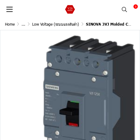
0
Home
...
Low Voltage (ระบบแรงดันต่ำ)
SINOVA 3VJ Molded Case Circuit Breakers / 3Pole, 10kA@415V AC, 50/60Hz (Current In 125A)