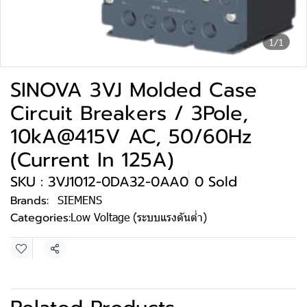
1/1
SINOVA 3VJ Molded Case
Circuit Breakers / 3Pole,
10kA@415V AC, 50/60Hz
(Current In 125A)
SKU : 3VJ1012-0DA32-0AA0
0 Sold
Brands:
SIEMENS
Categories:
Low Voltage (ระบบแรงดันต่ำ)
Share