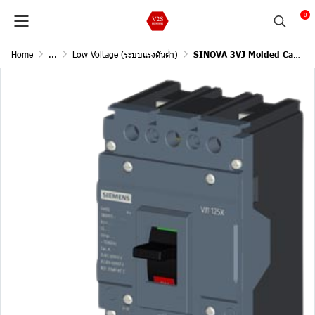
0
Home
...
Low Voltage (ระบบแรงดันต่ำ)
SINOVA 3VJ Molded Case Circuit Breakers / 2Pole, 55kA@415V AC, 50/60Hz (Current In 16A)