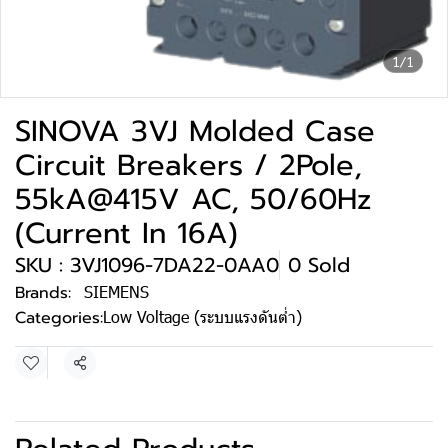
1/1
SINOVA 3VJ Molded Case
Circuit Breakers / 2Pole,
55kA@415V AC, 50/60Hz
(Current In 16A)
SKU : 3VJ1096-7DA22-0AA0
0 Sold
Brands:
SIEMENS
Categories:
Low Voltage (ระบบแรงดันต่ำ)
Share