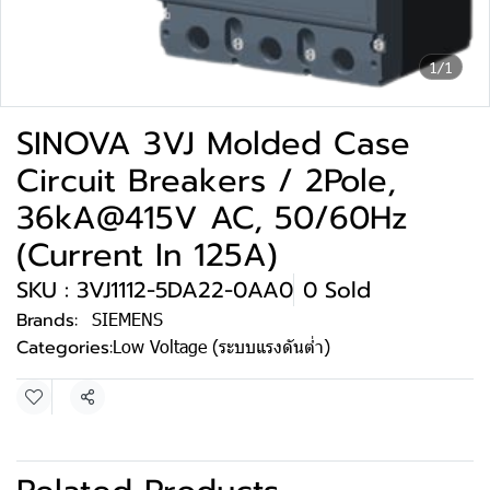
1/1
SINOVA 3VJ Molded Case
Circuit Breakers / 2Pole,
36kA@415V AC, 50/60Hz
(Current In 125A)
SKU : 3VJ1112-5DA22-0AA0
0 Sold
Brands:
SIEMENS
Categories:
Low Voltage (ระบบแรงดันต่ำ)
Share