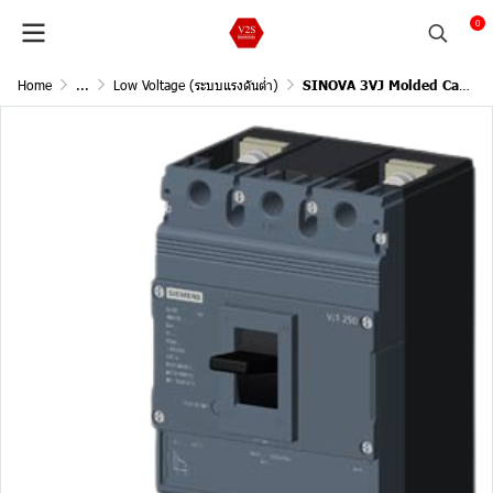
0
Home
...
Low Voltage (ระบบแรงดันต่ำ)
SINOVA 3VJ Molded Case Circuit Breakers / 2Pole, 36kA@415V AC, 50/60Hz (Current In 125A)